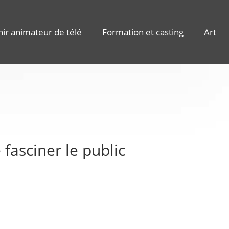
ir animateur de télé
Formation et casting
Art
fasciner le public