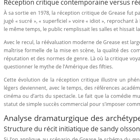
Réception critique contemporaine versus r
À sa sortie en 1978, la réception critique de Grease fut 
jugé « sucré », « superficiel » voire « idiot », reprochan
le même temps, le public remplissait les salles et hissait
Avec le recul, la réévaluation moderne de Grease est larg
maîtrise formelle de la mise en scène, la qualité des co
réputation et des normes de genre. Là où la critique voyai
questionner le mythe de l’Amérique des fifties.
Cette évolution de la réception critique illustre un p
légers deviennent, avec le temps, des références académ
cinéma ou d’arts du spectacle. Le fait que la comédie mus
statut de simple succès commercial pour s’imposer comme
Analyse dramaturgique des archétype
Structure du récit initiatique de sandy olss
Si l’on applique au scénario de Grease le schéma du
mo