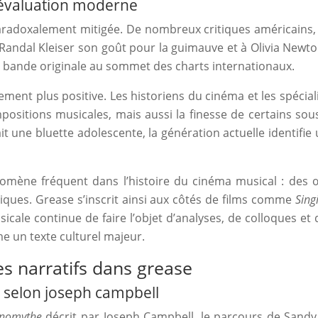
éévaluation moderne
paradoxalement mitigée. De nombreux critiques américains, 
t à Randal Kleiser son goût pour la guimauve et à Olivia Newt
 la bande originale au sommet des charts internationaux.
ement plus positive. Les historiens du cinéma et les spécia
mpositions musicales, mais aussi la finesse de certains sou
t une bluette adolescente, la génération actuelle identifie
hénomène fréquent dans l’histoire du cinéma musical : d
iques. Grease s’inscrit ainsi aux côtés de films comme
Sing
icale continue de faire l’objet d’analyses, de colloques et
 un texte culturel majeur.
s narratifs dans grease
on selon joseph campbell
nomythe
décrit par Joseph Campbell, le parcours de Sandy 