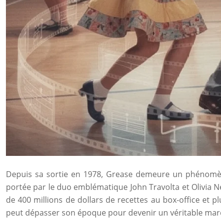
Depuis sa sortie en 1978, Grease demeure un phénomène
portée par le duo emblématique John Travolta et Olivia N
de 400 millions de dollars de recettes au box-office et 
peut dépasser son époque pour devenir un véritable marq