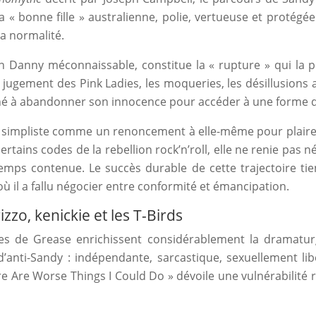
a « bonne fille » australienne, polie, vertueuse et protégé
la normalité.
un Danny méconnaissable, constitue la « rupture » qui la
 le jugement des Pink Ladies, les moqueries, les désillusio
é à abandonner son innocence pour accéder à une forme de
n simpliste comme un renoncement à elle-même pour plair
 certains codes de la rebellion rock’n’roll, elle ne renie pa
gtemps contenue. Le succès durable de cette trajectoire t
il a fallu négocier entre conformité et émancipation.
zo, kenickie et les T-Birds
es de Grease enrichissent considérablement la dramaturg
nti-Sandy : indépendante, sarcastique, sexuellement libér
e Are Worse Things I Could Do » dévoile une vulnérabilité