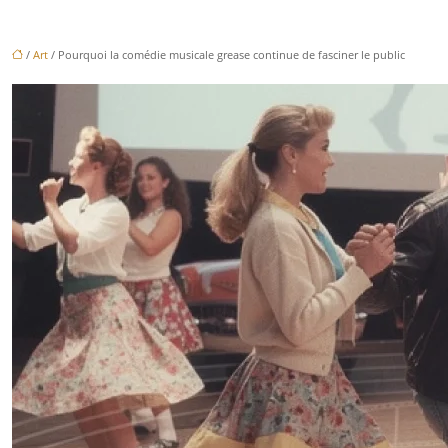
/
Art
/ Pourquoi la comédie musicale grease continue de fasciner le public