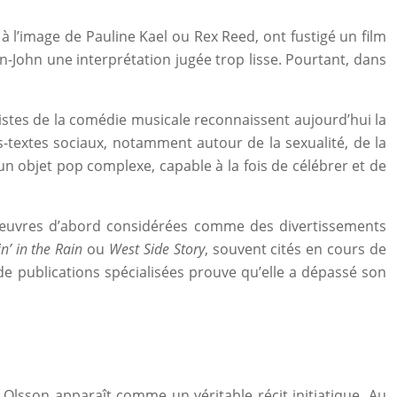
à l’image de Pauline Kael ou Rex Reed, ont fustigé un film
on-John une interprétation jugée trop lisse. Pourtant, dans
listes de la comédie musicale reconnaissent aujourd’hui la
s-textes sociaux, notamment autour de la sexualité, de la
 un objet pop complexe, capable à la fois de célébrer et de
es œuvres d’abord considérées comme des divertissements
in’ in the Rain
ou
West Side Story
, souvent cités en cours de
 de publications spécialisées prouve qu’elle a dépassé son
Olsson apparaît comme un véritable récit initiatique. Au