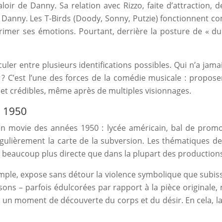
loir de Danny. Sa relation avec Rizzo, faite d’attraction, 
Danny. Les T-Birds (Doody, Sonny, Putzie) fonctionnent co
primer ses émotions. Pourtant, derrière la posture de « du
er entre plusieurs identifications possibles. Qui n’a jama
? C’est l’une des forces de la comédie musicale : propos
et crédibles, même après de multiples visionnages.
s 1950
 movie des années 1950 : lycée américain, bal de promo, t
régulièrement la carte de la subversion. Les thématiques de
 beaucoup plus directe que dans la plupart des productions
mple, expose sans détour la violence symbolique que subiss
ns – parfois édulcorées par rapport à la pièce originale, m
i un moment de découverte du corps et du désir. En cela, 