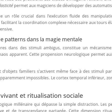
asticité
permet aux magiciens de développer des automatisme
joue un rôle crucial dans l’exécution fluide des manipula
es, facilitant la coordination complexe nécessaire aux tours
tensive.
e patterns dans la magie mentale
ières dans des stimuli ambigus, constitue un mécanisme 
aos apparent. Cette propension neurologique permet aux ar
 d’objets familiers s’activent même face à des stimuli par
apparemment impossibles. Le cortex temporal inférieur, zone
ivant et ritualisation sociale
ologique millénaire qui dépasse la simple distraction. L
 et de transcendance partagée. Cette dimension rituali