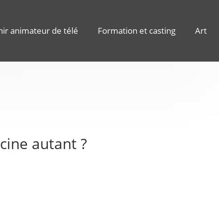
ir animateur de télé
Formation et casting
Art
scine autant ?