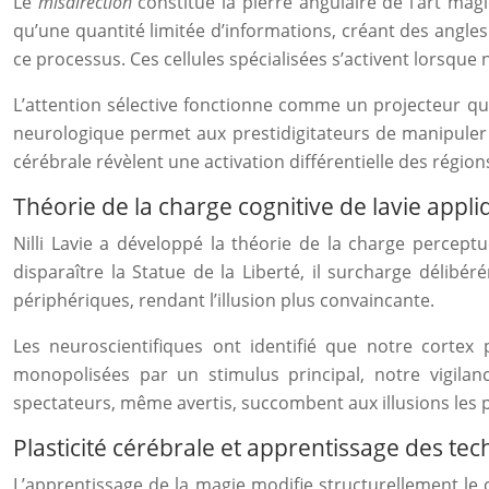
Le
misdirection
constitue la pierre angulaire de l’art ma
qu’une quantité limitée d’informations, créant des angles
ce processus. Ces cellules spécialisées s’activent lorsque
L’attention sélective fonctionne comme un projecteur qui
neurologique permet aux prestidigitateurs de manipuler n
cérébrale révèlent une activation différentielle des région
Théorie de la charge cognitive de lavie appl
Nilli Lavie a développé la théorie de la charge perceptu
disparaître la Statue de la Liberté, il surcharge délibé
périphériques, rendant l’illusion plus convaincante.
Les neuroscientifiques ont identifié que notre cortex 
monopolisées par un stimulus principal, notre vigilan
spectateurs, même avertis, succombent aux illusions les 
Plasticité cérébrale et apprentissage des tec
L’apprentissage de la magie modifie structurellement le 