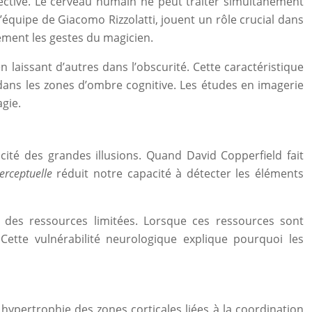
élective. Le cerveau humain ne peut traiter simultanément
’équipe de Giacomo Rizzolatti, jouent un rôle crucial dans
vement les gestes du magicien.
laissant d’autres dans l’obscurité. Cette caractéristique
 dans les zones d’ombre cognitive. Les études en imagerie
agie.
acité des grandes illusions. Quand David Copperfield fait
erceptuelle
réduit notre capacité à détecter les éléments
de des ressources limitées. Lorsque ces ressources sont
Cette vulnérabilité neurologique explique pourquoi les
hypertrophie des zones corticales liées à la coordination