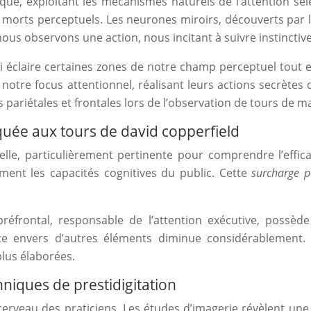
gique, exploitant les mécanismes naturels de l’attention s
 morts perceptuels. Les neurones miroirs, découverts par l
 nous observons une action, nous incitant à suivre instincti
 éclaire certaines zones de notre champ perceptuel tout en 
otre focus attentionnel, réalisant leurs actions secrètes
s pariétales et frontales lors de l’observation de tours de m
iquée aux tours de david copperfield
elle, particulièrement pertinente pour comprendre l’effic
rément les capacités cognitives du public. Cette
surcharge p
préfrontal, responsable de l’attention exécutive, possè
ce envers d’autres éléments diminue considérablement. 
plus élaborées.
hniques de prestidigitation
cerveau des praticiens. Les études d’imagerie révèlent une 