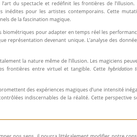
rt du spectacle et redéfinit les frontières de l’illusion
atives inédites pour les artistes contemporains. Cette mu
els de la fascination magique.
rs biométriques pour adapter en temps réel les performanc
que représentation devenant unique. L’analyse des donnée
talement la nature même de l’illusion. Les magiciens peuve
es frontières entre virtuel et tangible. Cette
hybridation 
 promettent des expériences magiques d’une intensité inéga
ontrôlées indiscernables de la réalité. Cette perspective s
mper nos sens, il pourra littéralement modifier notre co